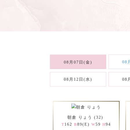
08
08月07日(金)
08月12日(水)
08
朝倉 りょう (32)
162
89(E)
59
94
T
B
W
H