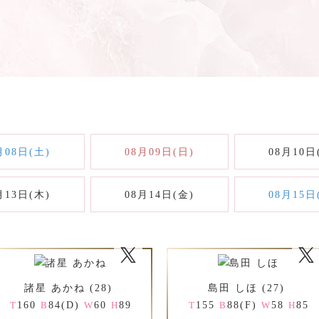
月08日(土)
08月09日(日)
08月10日
月13日(木)
08月14日(金)
08月15日
諸星 あかね (28)
島田 しほ (27)
160
84(D)
60
89
155
88(F)
58
85
T
B
W
H
T
B
W
H