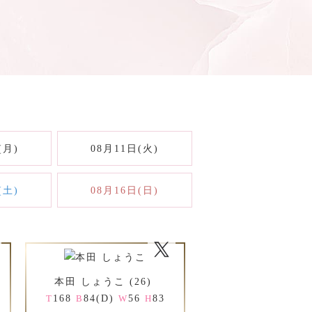
(月)
08月11日(火)
(土)
08月16日(日)
本田 しょうこ (26)
168
84(D)
56
83
T
B
W
H