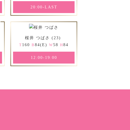
20:00-LAST
桜井 つばさ (23)
160
84(E)
58
84
T
B
W
H
12:00-19:00