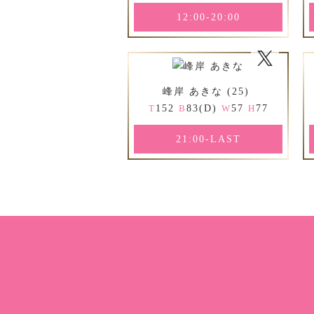
12:00-20:00
峰岸 あきな (25)
152
83(D)
57
77
T
B
W
H
21:00-LAST